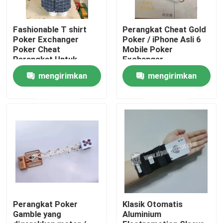
Tentang Kami
Fashionable T shirt
Perangkat Cheat Gold
Poker Exchanger
Poker / iPhone Asli 6
Poker Cheat
Mobile Poker
Perangkat Untuk
Exchanger
Tur Pabrik
Pertunjukan Sulap
mengirimkan
mengirimkan
Kontrol Kualitas
permintaan
permintaan
Hubungi Kami
Berita
Minta Kutipan
Perangkat Poker
Klasik Otomatis
Gamble yang
Aluminium
Kartu Bermain Tak Terlihat