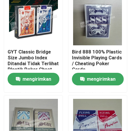
GYT Classic Bridge
Bird 888 100% Plastic
Size Jumbo Index
Invisible Playing Cards
Ditandai Tidak Terlihat
/ Cheating Poker
Plastik Poker Cheat
Cards
Card
mengirimkan
mengirimkan
permintaan
permintaan
Rumah
Produk
Video