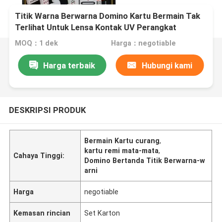
Titik Warna Berwarna Domino Kartu Bermain Tak
Terlihat Untuk Lensa Kontak UV Perangkat
Perjudian
MOQ：1 dek
Harga：negotiable
Harga terbaik
Hubungi kami
DESKRIPSI PRODUK
Bermain Kartu curang
,
kartu remi mata-mata
,
Cahaya Tinggi:
Domino Bertanda Titik Berwarna-w
arni
Harga
negotiable
Kemasan rincian
Set Karton