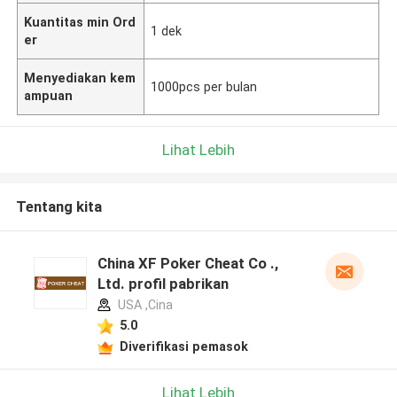
Kuantitas min Ord
1 dek
er
Menyediakan kem
1000pcs per bulan
ampuan
Lihat Lebih
Tentang kita
China XF Poker Cheat Co .,
Ltd. profil pabrikan
USA ,Cina
5.0
Diverifikasi pemasok
Lihat Lebih