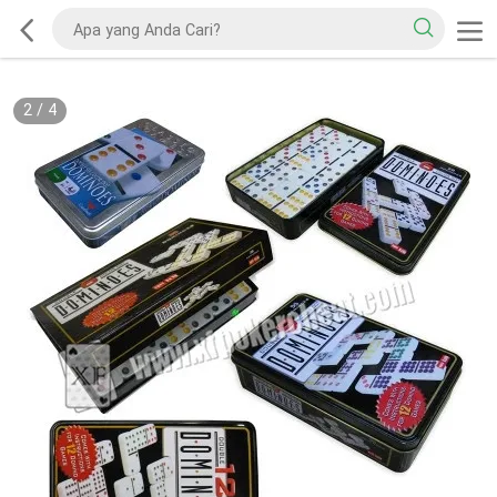
2
/
4