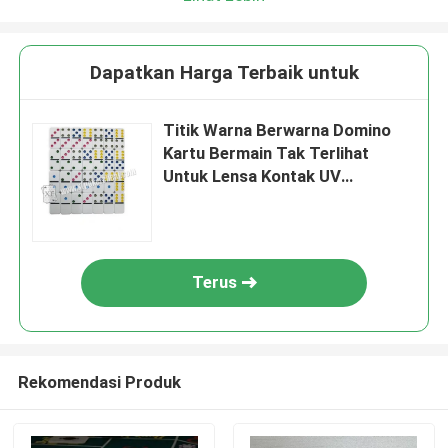
Dapatkan Harga Terbaik untuk
Titik Warna Berwarna Domino
Kartu Bermain Tak Terlihat
Untuk Lensa Kontak UV
Perangkat Perjudian
Terus
Rekomendasi Produk