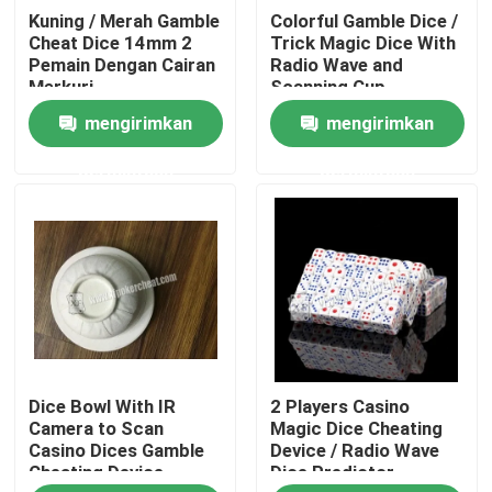
Kuning / Merah Gamble
Colorful Gamble Dice /
Cheat Dice 14mm 2
Trick Magic Dice With
Tentang Kami
Pemain Dengan Cairan
Radio Wave and
Merkuri
Scanning Cup
mengirimkan
mengirimkan
Tur Pabrik
permintaan
permintaan
Kontrol Kualitas
Hubungi Kami
Berita
Dice Bowl With IR
2 Players Casino
Minta Kutipan
Camera to Scan
Magic Dice Cheating
Casino Dices Gamble
Device / Radio Wave
Cheating Device
Dice Predictor
Kartu Bermain Tak Terlihat