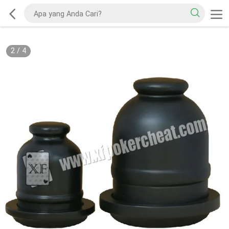
2
/
4