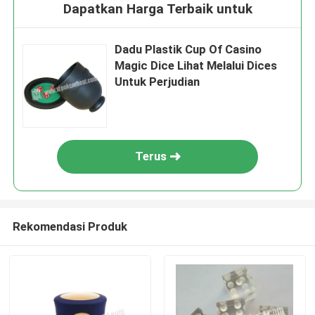
Dapatkan Harga Terbaik untuk
Dadu Plastik Cup Of Casino
Magic Dice Lihat Melalui Dices
Untuk Perjudian
Terus
Rekomendasi Produk