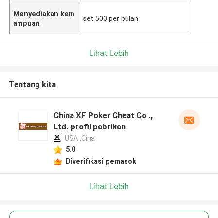
Menyediakan kem
set 500 per bulan
ampuan
Lihat Lebih
Tentang kita
China XF Poker Cheat Co .,
Ltd. profil pabrikan
USA ,Cina
5.0
Diverifikasi pemasok
Lihat Lebih