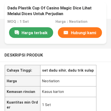
Dadu Plastik Cup Of Casino Magic Dice Lihat
Melalui Dices Untuk Perjudian
MOQ：1 Set
Harga：Neotiation
Harga terbaik
Hubungi kami
DESKRIPSI PRODUK
Cahaya Tinggi:
set dadu sihir
,
dadu trik sulap
Harga
Neotiation
Kemasan rincian
Kasus karton
Kuantitas min Ord
1 Set
er