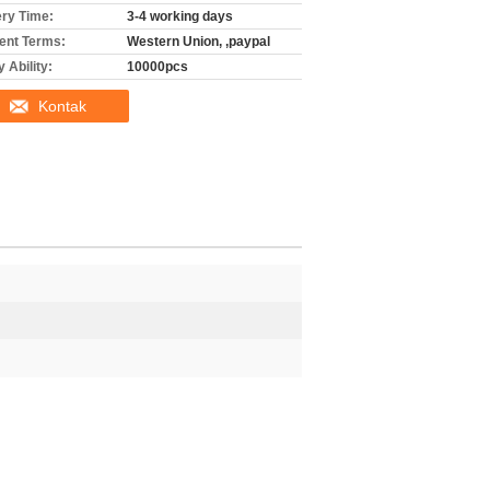
ery Time:
3-4 working days
nt Terms:
Western Union, ,paypal
 Ability:
10000pcs
Kontak