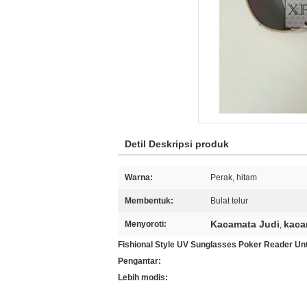
Detil Deskripsi produk
Warna:
Perak, hitam
Membentuk:
Bulat telur
Kacamata Judi
kaca
Menyoroti:
,
Fishional Style UV Sunglasses Poker Reader Un
Pengantar:
Lebih modis: