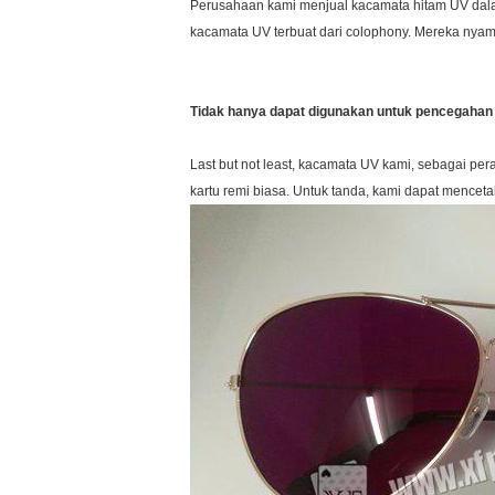
Perusahaan kami menjual kacamata hitam UV dalam
kacamata UV terbuat dari colophony. Mereka nyama
Tidak hanya dapat digunakan untuk pencegahan si
Last but not least, kacamata UV kami, sebagai per
kartu remi biasa. Untuk tanda, kami dapat mencet