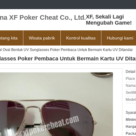
na XF Poker Cheat Co., Ltd.
XF, Sekali Lagi
Mengubah Game!
ntang kita
Wisata pabrik
Kontrol kualitas
Hubungi kami
l Oval Bentuk UV Sunglasses Poker Pembaca Untuk Bermain Kartu UV Ditandai
lasses Poker Pembaca Untuk Bermain Kartu UV Dita
Detail
Place 
Nama 
Sertifi
Model
Syara
Minim
Harga
Packa