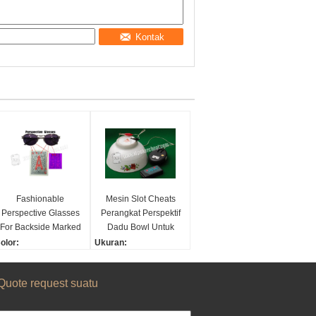
Kontak
Fashionable
Mesin Slot Cheats
Perspective Glasses
Perangkat Perspektif
For Backside Marked
Dadu Bowl Untuk
Playing Cards
Pertunjukan Sulap
olor:
Ukuran:
urple
teratur
ize:
warna:
Quote request suatu
oker size
warna-warni
aterial:
Aplikasi:
00% plastic and origin
SIHIR