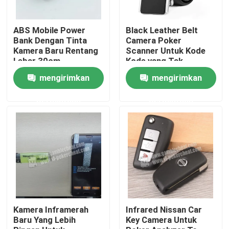
Tentang Kami
ABS Mobile Power
Black Leather Belt
Bank Dengan Tinta
Camera Poker
Kamera Baru Rentang
Scanner Untuk Kode
Lebar 30cm
Kode yang Tak
Tur Pabrik
Terlihat
mengirimkan
mengirimkan
Kontrol Kualitas
permintaan
permintaan
Hubungi Kami
Berita
Minta Kutipan
Kamera Inframerah
Infrared Nissan Car
Baru Yang Lebih
Key Camera Untuk
Kartu Bermain Tak Terlihat