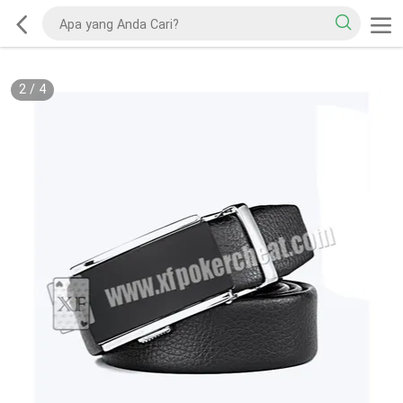
2
/
4