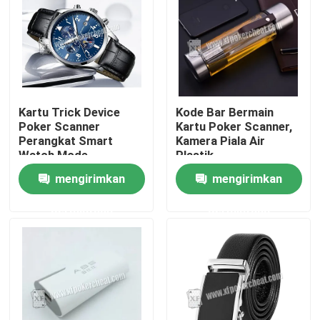
Kartu Trick Device
Kode Bar Bermain
Poker Scanner
Kartu Poker Scanner,
Perangkat Smart
Kamera Piala Air
Watch Mode
Plastik
Waterproof /
mengirimkan
mengirimkan
Gambling
permintaan
permintaan
Rumah
Produk
Video