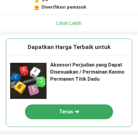
Diverifikasi pemasok
Lihat Lebih
Dapatkan Harga Terbaik untuk
Aksesori Perjudian yang Dapat
Disesuaikan / Permainan Kasino
Permanen Titik Dadu
Terus