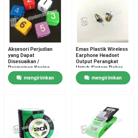
Tentang Kami
Tur Pabrik
Aksesori Perjudian
Emas Plastik Wireless
yang Dapat
Earphone Headset
Kontrol Kualitas
Disesuaikan /
Output Perangkat
Permainan Kasino
Untuk Sistem Poker
Permanen Titik Dadu
Analyzer
Hubungi Kami
mengirimkan
mengirimkan
permintaan
permintaan
Berita
Minta Kutipan
Kartu Bermain Tak Terlihat