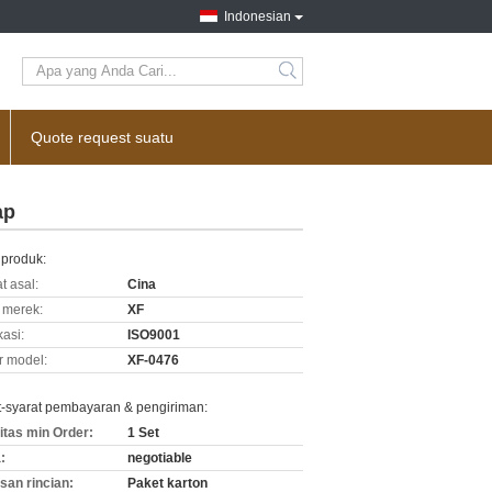
Indonesian
Quote request suatu
ap
 produk:
t asal:
Cina
merek:
XF
kasi:
ISO9001
 model:
XF-0476
t-syarat pembayaran & pengiriman:
itas min Order:
1 Set
:
negotiable
an rincian:
Paket karton