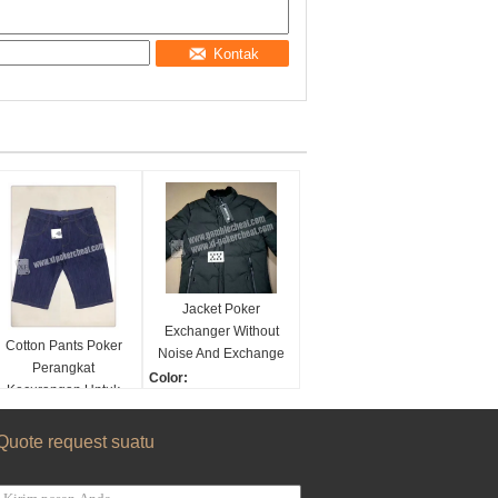
Kontak
Jacket Poker
Exchanger Without
Cotton Pants Poker
Noise And Exchange
Perangkat
Cards Fast , Poker
Color:
Kecurangan Untuk
Cheat Device
stripe
Pemain
arna:
Material:
Pertandingan /
itam, coklat
Quote request suatu
leather
Pertunjukan Sulap
ahan:
battery:
apas
220v