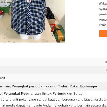
Waktu
Syara
pemb
Meny
kema
B
T
mpit
ermain
Perangkat perjudian kasino
T shirt Poker Exchanger
,
,
udi Perangkat Kecurangan Untuk Pertunjukan Sulap
alat curang anti-poker yang sangat kuat dan berguna yang biasanya di
T shirt modis dapat membantu Anda mengubah kartu bermain secara di