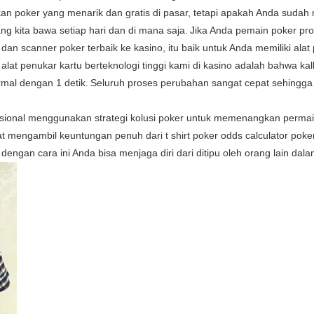
n poker yang menarik dan gratis di pasar, tetapi apakah Anda sudah m
g kita bawa setiap hari dan di mana saja.
Jika Anda pemain poker prof
 scanner poker terbaik ke kasino, itu baik untuk Anda memiliki alat 
 penukar kartu berteknologi tinggi kami di kasino adalah bahwa kalku
al dengan 1 detik.
Seluruh proses perubahan sangat cepat sehingga
sional menggunakan strategi kolusi poker untuk memenangkan permai
at mengambil keuntungan penuh dari t shirt poker odds calculator pok
dengan cara ini Anda bisa menjaga diri dari ditipu oleh orang lain dal