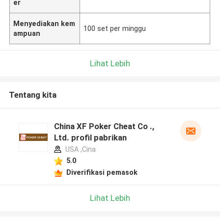
er
Menyediakan kem
100 set per minggu
ampuan
Lihat Lebih
Tentang kita
China XF Poker Cheat Co .,
Ltd. profil pabrikan
USA ,Cina
5.0
Diverifikasi pemasok
Lihat Lebih