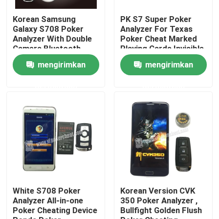
Korean Samsung
PK S7 Super Poker
Tentang Kami
Galaxy S708 Poker
Analyzer For Texas
Analyzer With Double
Poker Cheat Marked
Camera Bluetooth
Playing Cards Invisible
Watch
Ink
Tur Pabrik
mengirimkan
mengirimkan
permintaan
permintaan
Kontrol Kualitas
Hubungi Kami
Berita
Minta Kutipan
White S708 Poker
Korean Version CVK
Analyzer All-in-one
350 Poker Analyzer ,
Poker Cheating Device
Bullfight Golden Flush
Kartu Bermain Tak Terlihat