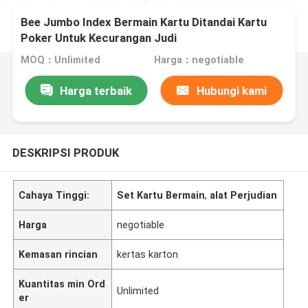
Bee Jumbo Index Bermain Kartu Ditandai Kartu
Poker Untuk Kecurangan Judi
MOQ：Unlimited
Harga：negotiable
Harga terbaik
Hubungi kami
DESKRIPSI PRODUK
Cahaya Tinggi:
Set Kartu Bermain
,
alat Perjudian
Harga
negotiable
Kemasan rincian
kertas karton
Kuantitas min Ord
Unlimited
er