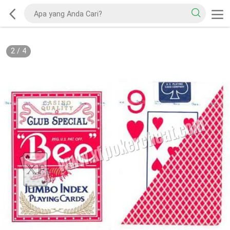
2
/
4