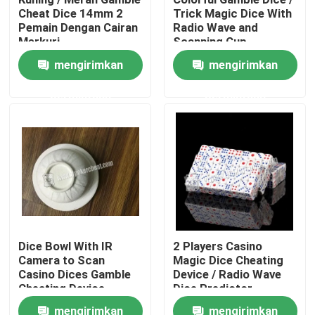
Cheat Dice 14mm 2
Trick Magic Dice With
Pemain Dengan Cairan
Radio Wave and
Tentang Kami
Merkuri
Scanning Cup
mengirimkan
mengirimkan
Tur Pabrik
permintaan
permintaan
Kontrol Kualitas
Hubungi Kami
Berita
Dice Bowl With IR
2 Players Casino
Camera to Scan
Magic Dice Cheating
Minta Kutipan
Casino Dices Gamble
Device / Radio Wave
Cheating Device
Dice Predictor
Kartu Bermain Tak Terlihat
mengirimkan
mengirimkan