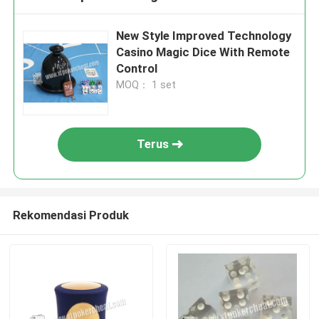
New Style Improved Technology
Casino Magic Dice With Remote
Control
MOQ： 1 set
Terus
Rekomendasi Produk