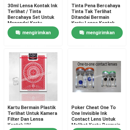
30ml Lensa Kontak Ink
Tinta Pena Bercahaya
Terlihat / Tinta
Tinta Tak Terlihat
Tentang Kami
Bercahaya Set Untuk
Ditandai Bermain
Menandai Kartu
Kartu Lensa Kontak
Bermain Biasa
Untuk Permainan
mengirimkan
mengirimkan
Poker
Tur Pabrik
permintaan
permintaan
Kontrol Kualitas
Hubungi Kami
Berita
Kartu Bermain Plastik
Poker Cheat One To
Minta Kutipan
Terlihat Untuk Kamera
One Invisible Ink
Filter Dan Lensa
Contact Lens Untuk
Kontak UV
Melihat Kartu Bermain
Kartu Bermain Tak Terlihat