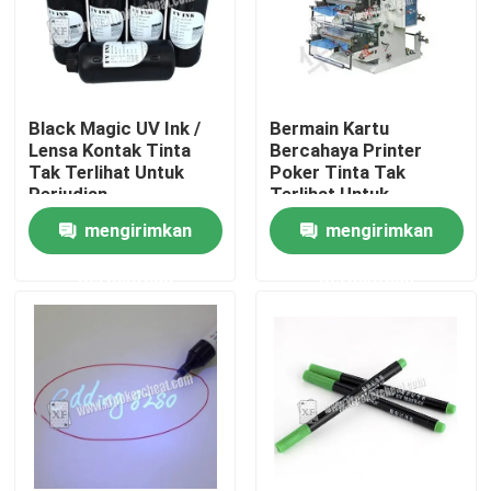
Black Magic UV Ink /
Bermain Kartu
Lensa Kontak Tinta
Bercahaya Printer
Tak Terlihat Untuk
Poker Tinta Tak
Perjudian
Terlihat Untuk
Membuat Dek
mengirimkan
mengirimkan
Bertanda
permintaan
permintaan
Rumah
Produk
Video