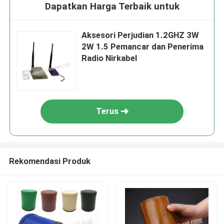
Dapatkan Harga Terbaik untuk
Aksesori Perjudian 1.2GHZ 3W
2W 1.5 Pemancar dan Penerima
Radio Nirkabel
Terus
Rekomendasi Produk